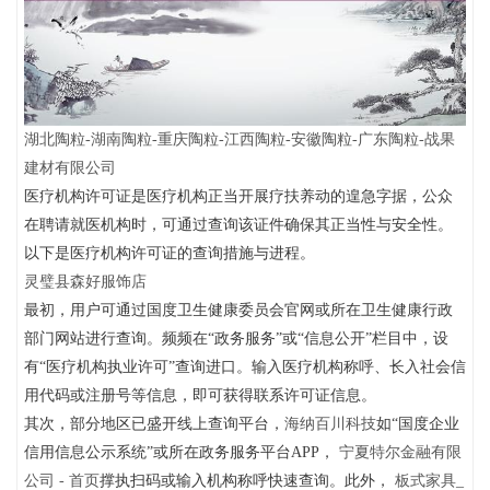
湖北陶粒-湖南陶粒-重庆陶粒-江西陶粒-安徽陶粒-广东陶粒-战果
建材有限公司
医疗机构许可证是医疗机构正当开展疗扶养动的遑急字据，公众
在聘请就医机构时，可通过查询该证件确保其正当性与安全性。
以下是医疗机构许可证的查询措施与进程。
灵璧县森好服饰店
最初，用户可通过国度卫生健康委员会官网或所在卫生健康行政
部门网站进行查询。频频在“政务服务”或“信息公开”栏目中，设
有“医疗机构执业许可”查询进口。输入医疗机构称呼、长入社会信
用代码或注册号等信息，即可获得联系许可证信息。
其次，部分地区已盛开线上查询平台，
海纳百川科技
如“国度企业
信用信息公示系统”或所在政务服务平台APP，
宁夏特尔金融有限
公司 - 首页
撑执扫码或输入机构称呼快速查询。此外，
板式家具_