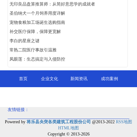
无印良品盘算推算师：从简好意思学的成就者
圣伯纳犬一个月饲养用度详解
宠物食粮加工场诞生选购指南
补交医疗保障，保障更宽解
李白的星座之谜
常熟二院医疗事故引温雅
凤眼莲：生态搞定与入侵防控
首页
企业文化
新闻资讯
成功案例
公司简介
人才招聘
产品介绍
联系我们
友情链接：
Powered by
将乐县央突各类建筑工程股份公司
@2013-2022
RSS地图
HTML地图
Copyright
© 2013-2026