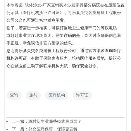
木制餐桌_软体沙发-厂家直销实木沙发家具
部分病院会在显耀位置
公示其《医疗机构执业许可证》，
将乐县央突各类建筑工程股份
公司
公众也可通过实地稽查阐发。
临了，若需进一步核实，可拨打当地卫生健康部门的筹议电话，
或赶赴事业大厅现场查询。需要详确的是，查询时应确保信息着
手正规，幸免误信非官方渠谈的信息。
总之将乐县央突各类建筑工程股份公司，通过官方渠谈查询医疗
机构许可证，有助于保险患者权力，培植医疗服务质地。提议公
众在就医前主动了解联系机构天赋，确保安全就诊。
查询
施与
医疗机构
许可证
上一篇：
农村衍生业哪些模式最成绩？
下一篇：
补交医疗保障，保障更宽解