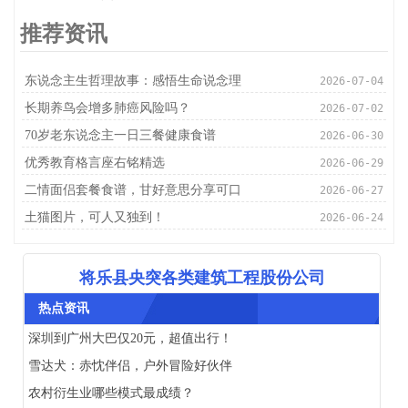
推荐资讯
东说念主生哲理故事：感悟生命说念理
2026-07-04
长期养鸟会增多肺癌风险吗？
2026-07-02
70岁老东说念主一日三餐健康食谱
2026-06-30
优秀教育格言座右铭精选
2026-06-29
二情面侣套餐食谱，甘好意思分享可口
2026-06-27
土猫图片，可人又独到！
2026-06-24
将乐县央突各类建筑工程股份公司
热点资讯
深圳到广州大巴仅20元，超值出行！
雪达犬：赤忱伴侣，户外冒险好伙伴
农村衍生业哪些模式最成绩？