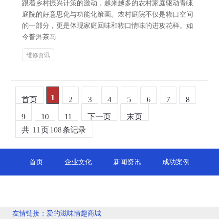
跟着乡村振兴计策的激动，越来越多的农村家庭驱动青睐
庭院的好意思化与功能化策画。农村庭院不仅是糊口空间
的一部分，更是体现家庭回味和糊口情味的进攻花样。如
今普洱茶马
维修资讯
1
首页
2
3
4
5
6
7
8
9
10
11
下一页
末页
共
11
页
108
条记录
首页
企业文化
新闻资讯
成功案例
公司简介
人才招聘
产品介绍
联系我们
友情链接：
爱的滋味情趣商城