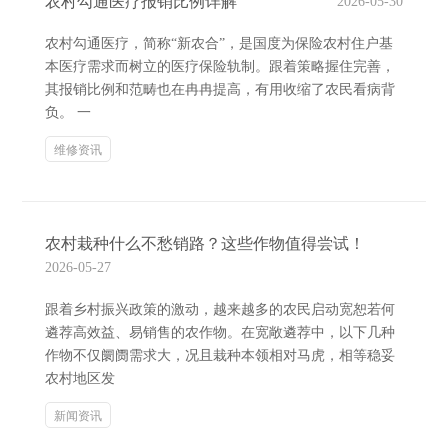
农村勾通医疗报销比例详解
2026-05-30
农村勾通医疗，简称“新农合”，是国度为保险农村住户基
本医疗需求而树立的医疗保险轨制。跟着策略握住完善，
其报销比例和范畴也在冉冉提高，有用收缩了农民看病背
负。 一
维修资讯
农村栽种什么不愁销路？这些作物值得尝试！
2026-05-27
跟着乡村振兴政策的激动，越来越多的农民启动宽恕若何
遴荐高效益、易销售的农作物。在宽敞遴荐中，以下几种
作物不仅阛阓需求大，况且栽种本领相对马虎，相等稳妥
农村地区发
新闻资讯