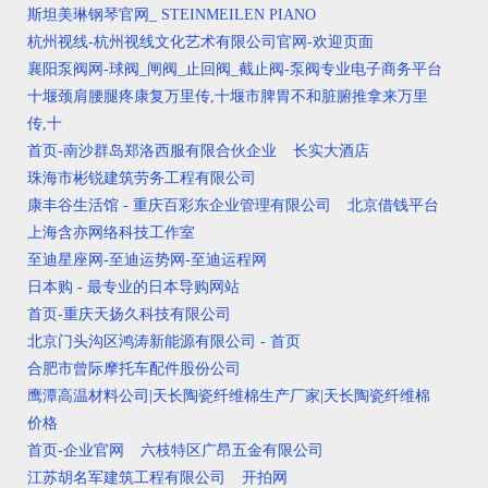
斯坦美琳钢琴官网_ STEINMEILEN PIANO
杭州视线-杭州视线文化艺术有限公司官网-欢迎页面
襄阳泵阀网-球阀_闸阀_止回阀_截止阀-泵阀专业电子商务平台
十堰颈肩腰腿疼康复万里传,十堰市脾胃不和脏腑推拿来万里
传,十
首页-南沙群岛郑洛西服有限合伙企业
长实大酒店
珠海市彬锐建筑劳务工程有限公司
康丰谷生活馆 - 重庆百彩东企业管理有限公司
北京借钱平台
上海含亦网络科技工作室
至迪星座网-至迪运势网-至迪运程网
日本购 - 最专业的日本导购网站
首页-重庆天扬久科技有限公司
北京门头沟区鸿涛新能源有限公司 - 首页
合肥市曾际摩托车配件股份公司
鹰潭高温材料公司|天长陶瓷纤维棉生产厂家|天长陶瓷纤维棉
价格
首页-企业官网
六枝特区广昂五金有限公司
江苏胡名军建筑工程有限公司
开拍网