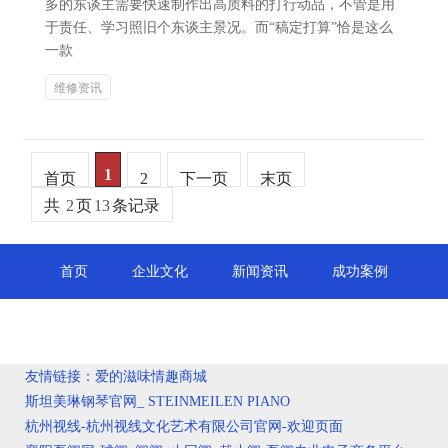
多的东谈主需要快速制作出高质料的打行动品，不管是用
于责任、学习照旧个东谈主景况。而“稿定打算”恰是这么
一款
维修资讯
1
首页
2
下一页
末页
共
2
页
13
条记录
首页
企业文化
新闻资讯
成功案例
公司简介
人才招聘
产品介绍
联系我们
友情链接：
爱的滋味情趣商城
斯坦美琳钢琴官网_ STEINMEILEN PIANO
杭州视线-杭州视线文化艺术有限公司官网-欢迎页面