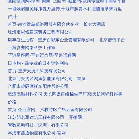
襄阳泵阀网-球阀_闸阀_止回阀_截止阀-泵阀专业电子商务平台
十堰颈肩腰腿疼康复万里传,十堰市脾胃不和脏腑推拿来万里
传,十
首页-南沙群岛郑洛西服有限合伙企业
长实大酒店
珠海市彬锐建筑劳务工程有限公司
康丰谷生活馆 - 重庆百彩东企业管理有限公司
北京借钱平台
上海含亦网络科技工作室
至迪星座网-至迪运势网-至迪运程网
日本购 - 最专业的日本导购网站
首页-重庆天扬久科技有限公司
北京门头沟区鸿涛新能源有限公司 - 首页
合肥市曾际摩托车配件股份公司
鹰潭高温材料公司|天长陶瓷纤维棉生产厂家|天长陶瓷纤维棉
价格
首页-企业官网
六枝特区广昂五金有限公司
江苏胡名军建筑工程有限公司
开拍网
智数互动科技（深圳）有限公司
本溪市鑫通物流有限公司-官网